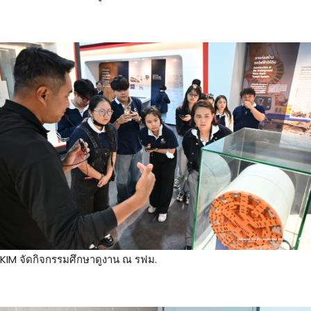
KIM จัดกิจกรรมศึกษาดูงาน ณ รฟม.